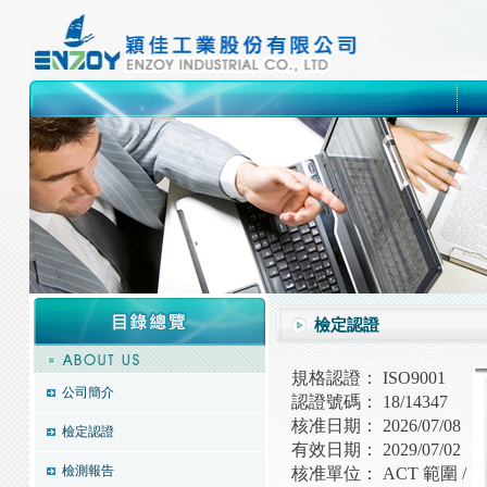
neoprene, neoprene sheet,潛水布, 牛普林
neoprene
,
neoprene sheet
,
潛水布
,
牛普林
,
SBR
相機袋
,
隨身硬碟袋
,
I pad袋
,
保冰袋
,
迷彩布
,
本公司專業製造橡膠製品，Neoprene(CR
材等之橡膠貼合布以及各類橡膠相關製品，並取得
立起良好的口碑，為因應環保潮流，本公司也積極
定與口碑。
檢定認證
規格認證： ISO9001
公司簡介
認證號碼： 18/14347
核准日期： 2026/07/08
檢定認證
有效日期： 2029/07/02
檢測報告
核准單位： ACT 範圍 /